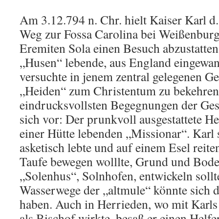
Am 3.12.794 n. Chr. hielt Kaiser Karl d
Weg zur Fossa Carolina bei Weißenburg
Eremiten Sola einen Besuch abzustatten.
„Husen“ lebende, aus England eingewa
versuchte in jenem zentral gelegenen Ge
„Heiden“ zum Christentum zu bekehren,
eindrucksvollsten Begegnungen der Gesc
sich vor: Der prunkvoll ausgestattete H
einer Hütte lebenden „Missionar“. Karl 
asketisch lebte und auf einem Esel reit
Taufe bewegen wolllte, Grund und Bode
„Solenhus“, Solnhofen, entwickeln soll
Wasserwege der „altmule“ könnte sich di
haben. Auch in Herrieden, wo mit Karls
als Bischof wirkte, besaß er einen Helfe