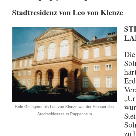
Stadtresidenz von Leo von Klenze
ST
LA
Die
Sol
här
Erd
Ver
„Ur
wur
Kein Geringerer als Leo von Klenze war der Erbauer des
Ste
Stadtschlosses in Pappenheim
Sol
zu 