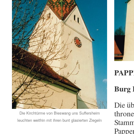
PAP
Burg 
Die ü
throne
Die Kirchtürme von Bieswang uns Suffersheim
Stamm
leuchten weithin mit ihren bunt glasierten Ziegeln
Pappen