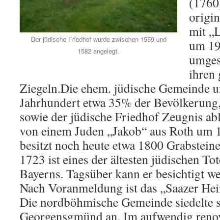
(1760)
origi
mit „L
Der jüdische Friedhof wurde zwischen 1559 und
um 19
1582 angelegt.
umges
ihren 
Ziegeln.Die ehem. jüdische Gemeinde u
Jahrhundert etwa 35% der Bevölkerung
sowie der jüdische Friedhof Zeugnis ab
von einem Juden „Jakob“ aus Roth um 
besitzt noch heute etwa 1800 Grabstein
1723 ist eines der ältesten jüdischen T
Bayerns. Tagsüber kann er besichtigt w
Nach Voranmeldung ist das „Saazer He
Die nordböhmische Gemeinde siedelte s
Georgensgmünd an. Im aufwendig renov